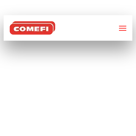
BIENVENUE SUR
COMEFI
COMMENT CHOISIR UN
BUNGALOW DE
STOCKAGE AVEC
RÉTENTION POUR
PROTÉGER
L’ENVIRONNEMENT ET
RÉDUIRE MES COÛTS ?