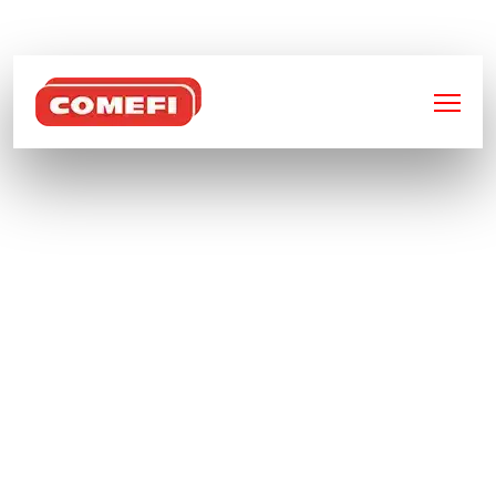
BIENVENUE SUR
COMEFI
ASSEMBLAGE DE
PRÉCISION GRÂCE À LA
SOUDURE LASER ET
MÉCANO-SOUDURE
Chez
Comefi
, nous mettons la technologie de
soudure laser
et notre savoir-faire en
mécano-soudure
au service de vos pièces
métalliques. Qu’il s’agisse d’un assemblage
complexe ou d’une production en série, notre