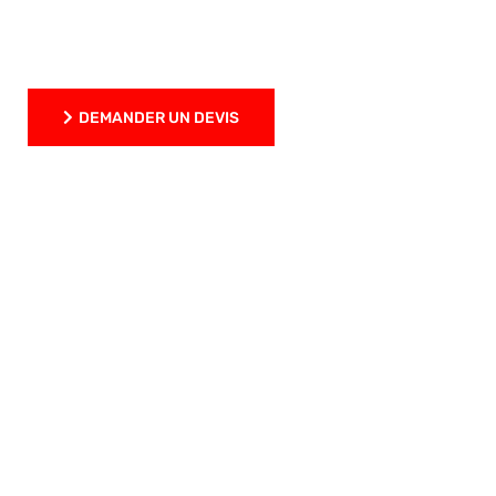
expertise garantit des
résultats robustes,
précis et durables
, adaptés aux exigences
industrielles les plus élevées.
DEMANDER UN DEVIS
DEMANDER UN DEVIS