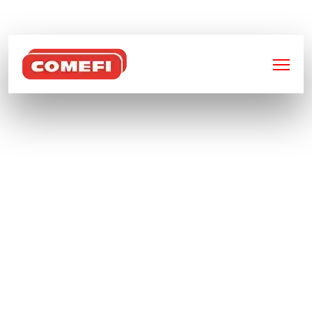
BIENVENUE SUR
COMEFI
ENTREPRISE
SPÉCIALISÉE EN
FABRICATION ET
TRANSFORMATION
DE PIÈCES
MÉTALLIQUES À
ORLÉANS 45000