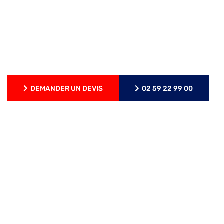
Artisan tous corps d'état
En Seine-Maritime (76)
J'interviens 7j/7
DEMANDER UN DEVIS
02 59 22 99 00
DEMANDER UN DEVIS
02 59 22 99 00