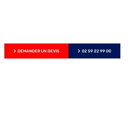
Artisan tous corps d'état
En Seine-Maritime (76)
J'interviens 7j/7
DEMANDER UN DEVIS
02 59 22 99 00
DEMANDER UN DEVIS
02 59 22 99 00