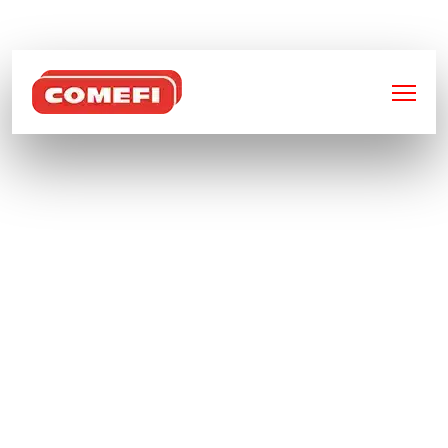
BIENVENUE SUR
COMEFI
ENTREPRISE
SPÉCIALISÉE EN
FABRICATION ET
TRANSFORMATION
DE PIÈCES
MÉTALLIQUES À
RENNES 35000