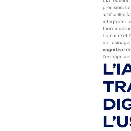
L’IA redéfini
précision. L
artificielle,
interpréter l
fournir des 
humaine et l’
de l’usinage,
cognitive
de
l’usinage de 
L’
TR
DI
L’