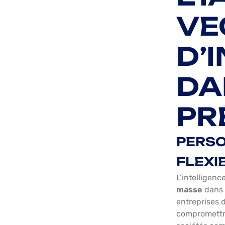
VE
D’
DA
PR
PERSO
FLEXI
L’intelligenc
masse
dans 
entreprises 
compromettre 