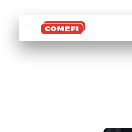
CONCEPTION ET FABRI
IA ET USIN
L’AVENIR 