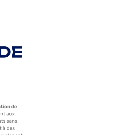
 DE
tion de
ent aux
nts sans
t à des