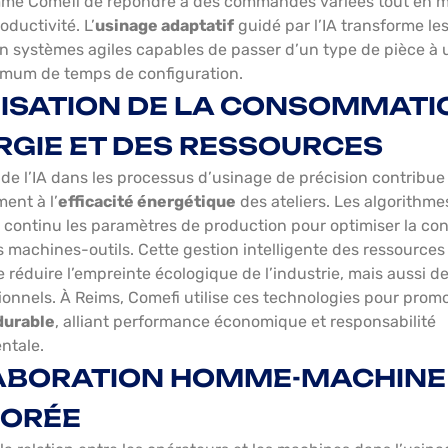
mme Comefi de répondre à des commandes variées tout en 
ductivité. L’
usinage adaptatif
guidé par l’IA transforme les
n systèmes agiles capables de passer d’un type de pièce à 
imum de temps de configuration.
ISATION DE LA CONSOMMATI
RGIE ET DES RESSOURCES
 de l’IA dans les processus d’usinage de précision contribue
ment à l’
efficacité énergétique
des ateliers. Les algorithmes
 continu les paramètres de production pour optimiser la c
s machines-outils. Cette gestion intelligente des ressource
 réduire l’empreinte écologique de l’industrie, mais aussi de
ionnels. À Reims, Comefi utilise ces technologies pour prom
durable
, alliant performance économique et responsabilité
ntale.
ABORATION HOMME-MACHINE
IORÉE