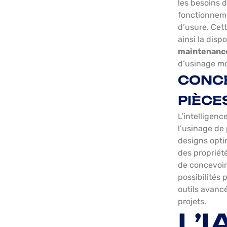
les besoins 
fonctionneme
d’usure. Cet
ainsi la dis
maintenance
d’usinage m
CONCE
PIÈCE
L’intelligenc
l’usinage de
designs opti
des propriét
de concevoir
possibilités 
outils avancé
projets.
L’