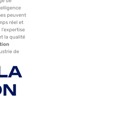
age de
ntelligence
èmes peuvent
mps réel et
l’expertise
t la qualité
tion
ustrie de
 LA
ON