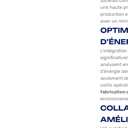
sociétés co
une haute pro
production e
avec un min
OPTIM
D’ÉNE
L’intégration
significative
analysent en
d’énergie de
seulement de
coûts opérat
fabrication 
environneme
COLL
AMÉL