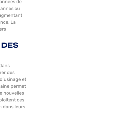
données de
pannes ou
 augmentant
ance. La
ers
 DES
 dans
rer des
 d’usinage et
umaine permet
e nouvelles
ploitent ces
on dans leurs