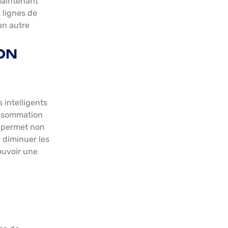
maintenant
 lignes de
un autre
ON
 intelligents
onsommation
s permet non
 diminuer les
ouvoir une