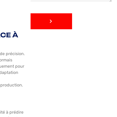
ENVOYER
ENVOYER
CE À
 de précision.
sormais
quement pour
adaptation
 production.
ité à prédire