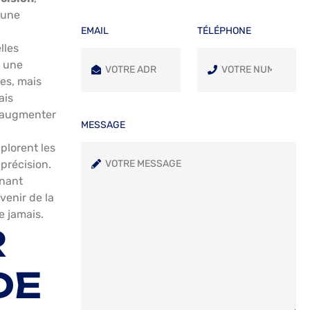
 une
EMAIL
TÉLÉPHONE
lles
t une
ées, mais
ais
d’augmenter
MESSAGE
plorent les
précision.
inant
venir de la
e jamais.
R
DE