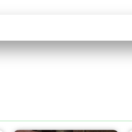
BIENVENUE SUR
COMEFI
CATION
CATALOGUE
QUI SOMMES NOUS ?
RECRUTEMENT
IÈCES USINÉES À LYON