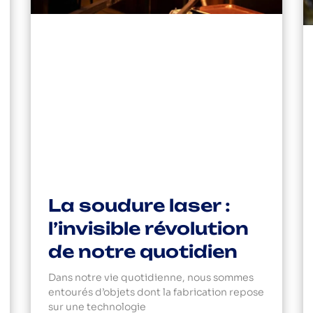
La soudure laser :
l’invisible révolution
de notre quotidien
Dans notre vie quotidienne, nous sommes
entourés d’objets dont la fabrication repose
sur une technologie