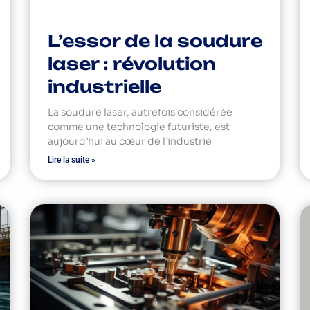
L’essor de la soudure
laser : révolution
industrielle
La soudure laser, autrefois considérée
comme une technologie futuriste, est
aujourd’hui au cœur de l’industrie
Lire la suite »