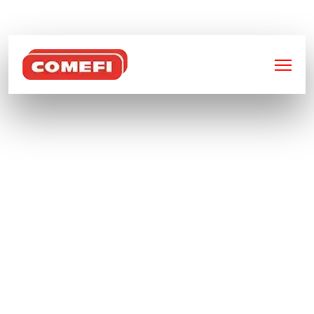
BIENVENUE SUR
COMEFI
BAC À BEC MÉTAL – 2
BARRES DE LEVAGE –
TAILLE 4