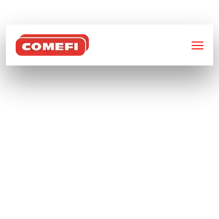
BIENVENUE SUR
COMEFI
BENNES BASCULANTES
RENFORCÉES – CHARGE
UTILE 2000KG