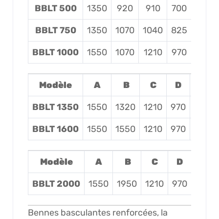
BBLT 500
1350
920
910
700
740
BBLT 750
1350
1070
1040
825
800
BBLT 1000
1550
1070
1210
970
920
Modèle
A
B
C
D
E
BBLT 1350
1550
1320
1210
970
920
BBLT 1600
1550
1550
1210
970
920
Modèle
A
B
C
D
E
BBLT 2000
1550
1950
1210
970
920
Bennes basculantes renforcées, la