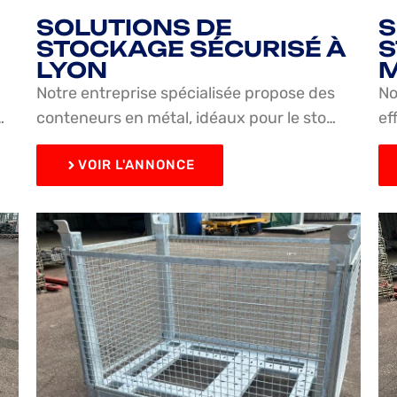
SOLUTIONS DE
S
STOCKAGE SÉCURISÉ À
S
LYON
M
Notre entreprise spécialisée propose des
No
…
conteneurs en métal, idéaux pour le sto…
ef
VOIR L'ANNONCE