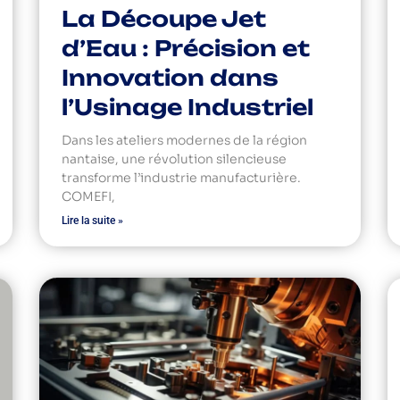
La Découpe Jet
d’Eau : Précision et
Innovation dans
l’Usinage Industriel
Dans les ateliers modernes de la région
nantaise, une révolution silencieuse
transforme l’industrie manufacturière.
COMEFI,
Lire la suite »