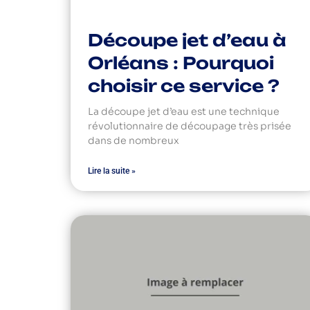
Découpe jet d’eau à
Orléans : Pourquoi
choisir ce service ?
La découpe jet d’eau est une technique
révolutionnaire de découpage très prisée
dans de nombreux
Lire la suite »