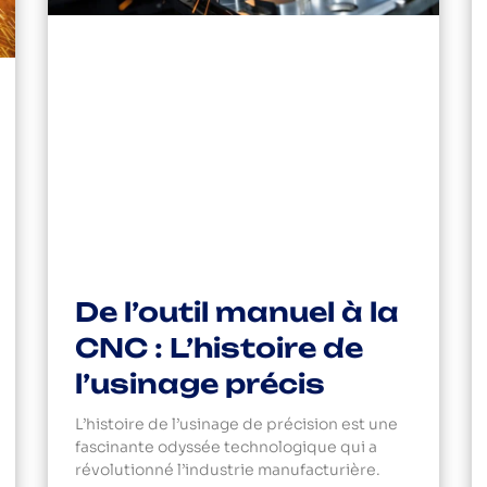
De l’outil manuel à la
CNC : L’histoire de
l’usinage précis
L’histoire de l’usinage de précision est une
fascinante odyssée technologique qui a
révolutionné l’industrie manufacturière.