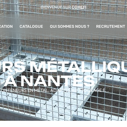
BIENVENUE SUR
COMEFI
CATION
CATALOGUE
QUI SOMMES NOUS ?
RECRUTEMENT
RS MÉTALLIQ
 À NANTES
ONTENEURS EN MÉTAL, ADAPTÉS AU STOCKAGE E...