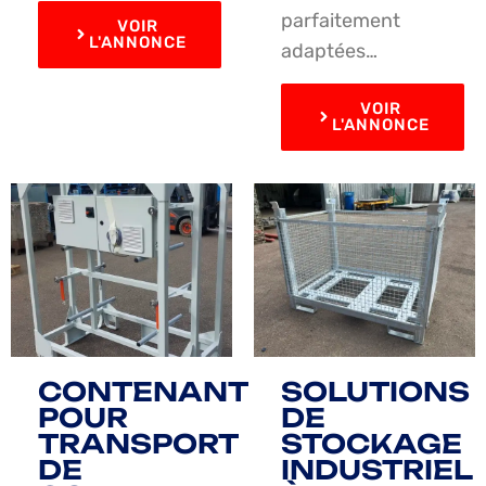
parfaitement
VOIR
L'ANNONCE
adaptées…
VOIR
L'ANNONCE
CONTENANT
SOLUTIONS
POUR
DE
TRANSPORT
STOCKAGE
DE
INDUSTRIEL