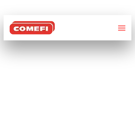
BIENVENUE SUR
COMEFI
DÉCOUVREZ NOTRE
CATALOGUE : SOLUTIONS
INDUSTRIELLES EN
DÉCOUPE LASER,
SOUDURE & USINAGE
Chez
Comefi
, nous mettons à votre
disposition une gamme complète de produits
techniques conçus pour répondre aux
exigences les plus strictes de l’industrie