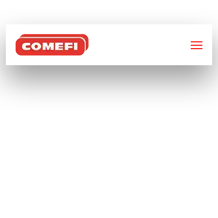
BIENVENUE SUR
COMEFI
DÉCOUVREZ NOTRE
CATALOGUE : SOLUTIONS
INDUSTRIELLES EN
DÉCOUPE LASER,
SOUDURE & USINAGE
Chez
Comefi
, nous mettons à votre
disposition une gamme complète de produits
techniques conçus pour répondre aux
exigences les plus strictes de l’industrie