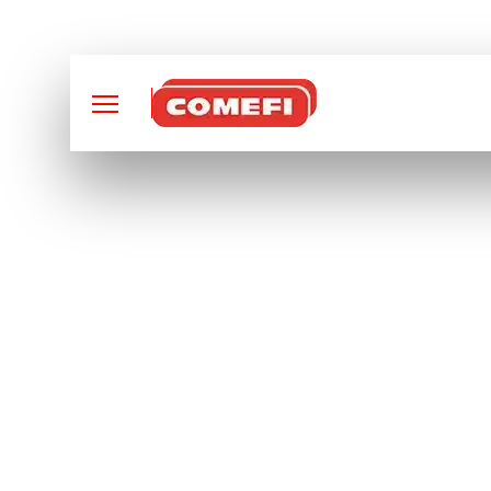
CONCEPTION ET FABRI
DÉCOUVREZ NOTR
CATALOGUE : SOLU
INDUSTRIELLES EN
LASER, SOUDURE &