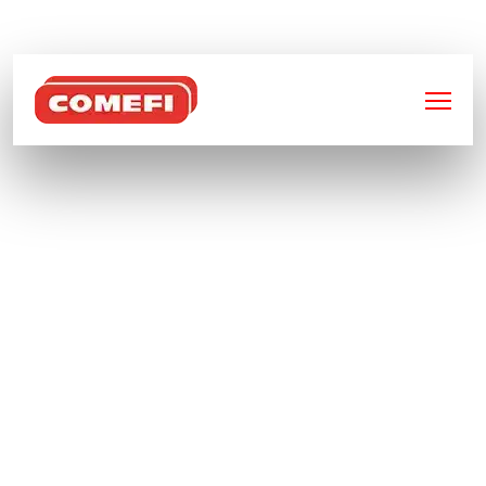
BIENVENUE SUR
COMEFI
DÉCOUVREZ NOTRE
CATALOGUE : SOLUTIONS
INDUSTRIELLES EN
DÉCOUPE LASER,
SOUDURE & USINAGE
Chez
Comefi
, nous mettons à votre
disposition une gamme complète de produits
techniques conçus pour répondre aux
exigences les plus strictes de l’industrie