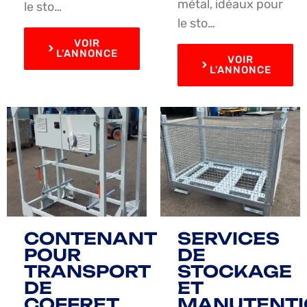
métal, idéaux pour
le sto…
le sto…
VOIR
L'ANNONCE
VOIR
L'ANNONCE
CONTENANT
SERVICES
POUR
DE
TRANSPORT
STOCKAGE
DE
ET
COFFRET
MANUTENTI