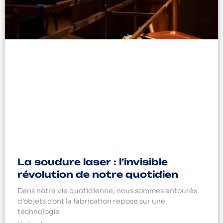
La soudure laser : l’invisible
révolution de notre quotidien
Dans notre vie quotidienne, nous sommes entourés
d’objets dont la fabrication repose sur une
technologie