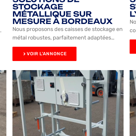
STOCKAGE
S
MÉTALLIQUE SUR
L
MESURE À BORDEAUX
No
Nous proposons des caisses de stockage en
…
co
métal robustes, parfaitement adaptées…
VOIR L'ANNONCE