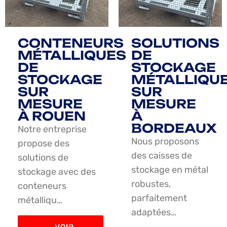
CONTENEURS
SOLUTIONS
MÉTALLIQUES
DE
DE
STOCKAGE
STOCKAGE
MÉTALLIQU
SUR
SUR
MESURE
MESURE
À ROUEN
À
BORDEAUX
Notre entreprise
Nous proposons
propose des
des caisses de
solutions de
stockage en métal
stockage avec des
robustes,
conteneurs
parfaitement
métalliqu…
adaptées…
VOIR