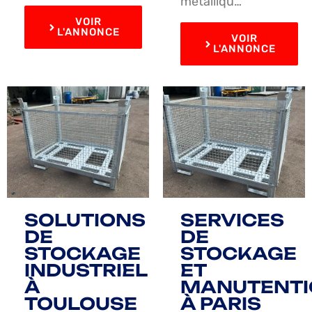
métalliqu…
VOIR
L'ANNONCE
VOIR
L'ANNONCE
SOLUTIONS
SERVICES
DE
DE
STOCKAGE
STOCKAGE
INDUSTRIEL
ET
À
MANUTENTI
TOULOUSE
À PARIS