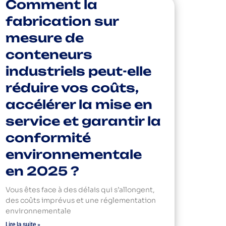
Comment la
fabrication sur
mesure de
conteneurs
industriels peut-elle
réduire vos coûts,
accélérer la mise en
service et garantir la
conformité
environnementale
en 2025 ?
Vous êtes face à des délais qui s’allongent,
des coûts imprévus et une réglementation
environnementale
Lire la suite »