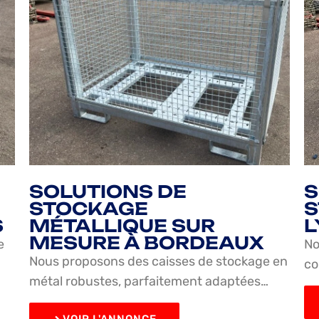
SOLUTIONS DE
S
STOCKAGE
S
S
MÉTALLIQUE SUR
L
MESURE À BORDEAUX
e
No
Nous proposons des caisses de stockage en
co
métal robustes, parfaitement adaptées…