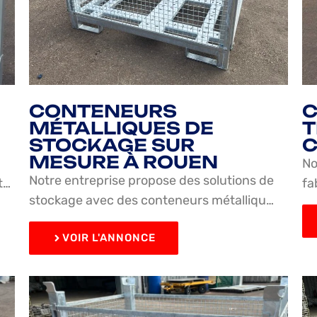
CONTENEURS
C
MÉTALLIQUES DE
T
STOCKAGE SUR
C
MESURE À ROUEN
No
Notre entreprise propose des solutions de
t…
fa
stockage avec des conteneurs métalliqu…
VOIR L'ANNONCE