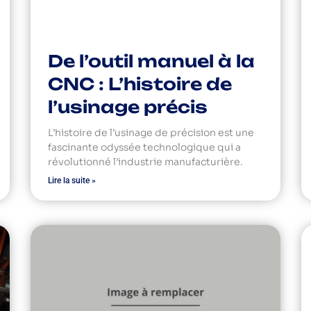
De l’outil manuel à la
CNC : L’histoire de
l’usinage précis
L’histoire de l’usinage de précision est une
fascinante odyssée technologique qui a
révolutionné l’industrie manufacturière.
Lire la suite »