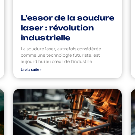
L’essor de la soudure
laser : révolution
industrielle
La soudure laser, autrefois considérée
comme une technologie futuriste, est
aujourd’hui au cœur de l’industrie
Lire la suite »