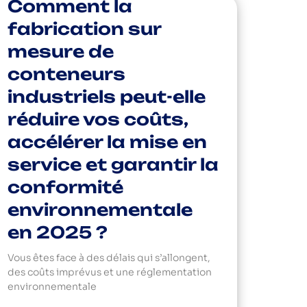
Comment la
fabrication sur
mesure de
conteneurs
industriels peut-elle
réduire vos coûts,
accélérer la mise en
service et garantir la
conformité
environnementale
en 2025 ?
Vous êtes face à des délais qui s’allongent,
des coûts imprévus et une réglementation
environnementale