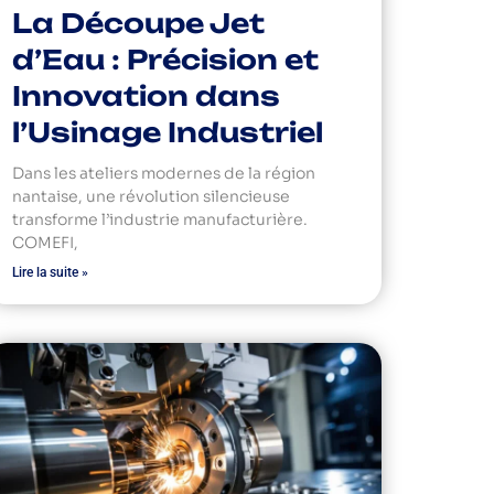
La Découpe Jet
d’Eau : Précision et
Innovation dans
l’Usinage Industriel
Dans les ateliers modernes de la région
nantaise, une révolution silencieuse
transforme l’industrie manufacturière.
COMEFI,
Lire la suite »