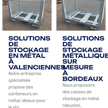
SOLUTIONS
SOLUTIONS
DE
DE
STOCKAGE
STOCKAGE
EN MÉTAL
MÉTALLIQU
À
SUR
VALENCIENNES
MESURE
À
Notre entreprise
BORDEAUX
spécialisée
Nous proposons
propose des
des caisses de
conteneurs en
stockage en métal
métal, idéaux pour
robustes,
le sto…