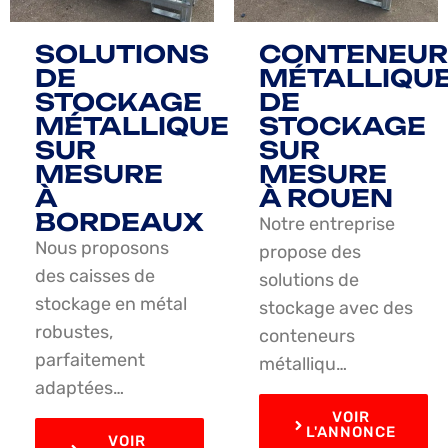
SOLUTIONS
CONTENEUR
DE
MÉTALLIQU
STOCKAGE
DE
MÉTALLIQUE
STOCKAGE
SUR
SUR
MESURE
MESURE
À
À ROUEN
BORDEAUX
Notre entreprise
Nous proposons
propose des
des caisses de
solutions de
stockage en métal
stockage avec des
robustes,
conteneurs
parfaitement
métalliqu…
adaptées…
VOIR
L'ANNONCE
VOIR