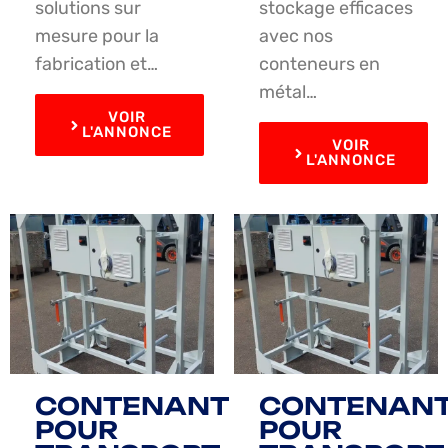
solutions sur
stockage efficaces
mesure pour la
avec nos
fabrication et…
conteneurs en
métal…
VOIR
L'ANNONCE
VOIR
L'ANNONCE
CONTENANT
CONTENAN
POUR
POUR