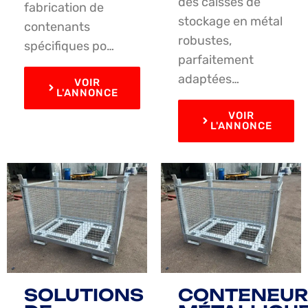
des caisses de
fabrication de
stockage en métal
contenants
robustes,
spécifiques po…
parfaitement
adaptées…
VOIR
L'ANNONCE
VOIR
L'ANNONCE
SOLUTIONS
CONTENEUR