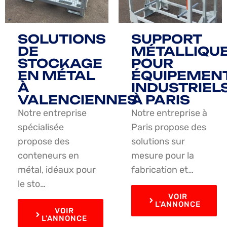
SOLUTIONS
SUPPORT
DE
MÉTALLIQU
STOCKAGE
POUR
EN MÉTAL
ÉQUIPEMEN
À
INDUSTRIEL
VALENCIENNES
À PARIS
Notre entreprise
Notre entreprise à
spécialisée
Paris propose des
propose des
solutions sur
conteneurs en
mesure pour la
métal, idéaux pour
fabrication et…
le sto…
VOIR
L'ANNONCE
VOIR
L'ANNONCE