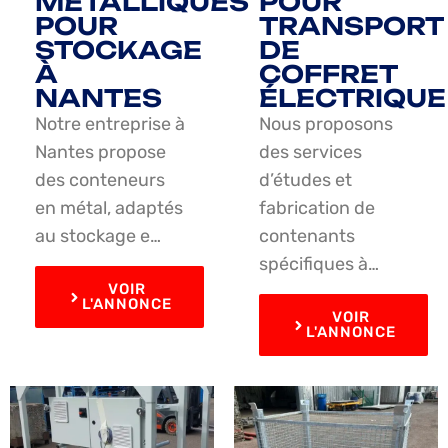
MÉTALLIQUES
POUR
POUR
TRANSPORT
STOCKAGE
DE
À
COFFRET
NANTES
ÉLECTRIQUE
Notre entreprise à
Nous proposons
Nantes propose
des services
des conteneurs
d’études et
en métal, adaptés
fabrication de
au stockage e…
contenants
spécifiques à…
VOIR
L'ANNONCE
VOIR
L'ANNONCE