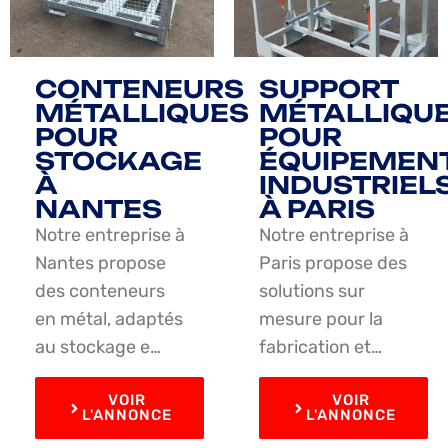
CONTENEURS
SUPPORT
MÉTALLIQUES
MÉTALLIQU
POUR
POUR
STOCKAGE
ÉQUIPEMEN
À
INDUSTRIEL
NANTES
À PARIS
Notre entreprise à
Notre entreprise à
Nantes propose
Paris propose des
des conteneurs
solutions sur
en métal, adaptés
mesure pour la
au stockage e…
fabrication et…
VOIR
VOIR
L'ANNONCE
L'ANNONCE