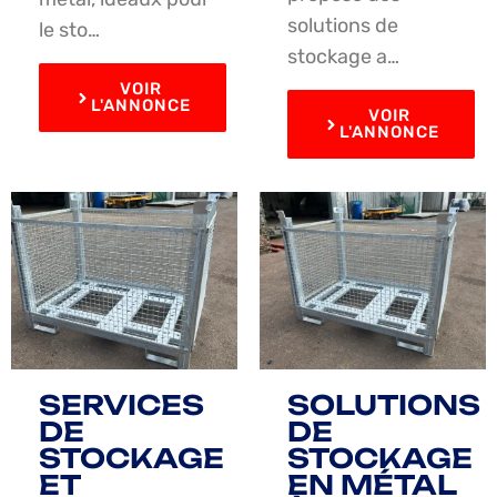
solutions de
le sto…
stockage a…
VOIR
L'ANNONCE
VOIR
L'ANNONCE
SERVICES
SOLUTIONS
DE
DE
STOCKAGE
STOCKAGE
ET
EN MÉTAL