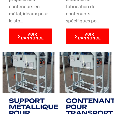
conteneurs en
fabrication de
métal, idéaux pour
contenants
le sto…
spécifiques po…
VOIR
VOIR
L'ANNONCE
L'ANNONCE
SUPPORT
CONTENAN
MÉTALLIQUE
POUR
POUR
TRANSPORT