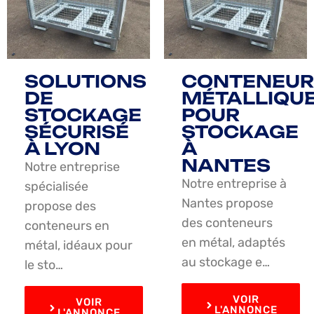
SOLUTIONS
CONTENEUR
DE
MÉTALLIQU
STOCKAGE
POUR
SÉCURISÉ
STOCKAGE
À LYON
À
NANTES
Notre entreprise
Notre entreprise à
spécialisée
Nantes propose
propose des
des conteneurs
conteneurs en
en métal, adaptés
métal, idéaux pour
au stockage e…
le sto…
VOIR
VOIR
L'ANNONCE
L'ANNONCE