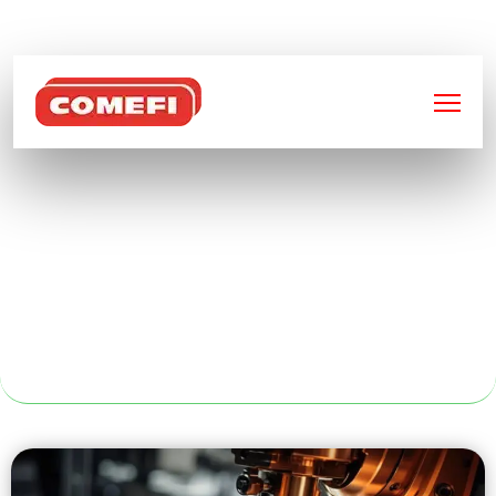
BIENVENUE SUR
COMEFI
CAISSES
GRILLAGÉES
REPLIABLES À
PARIS