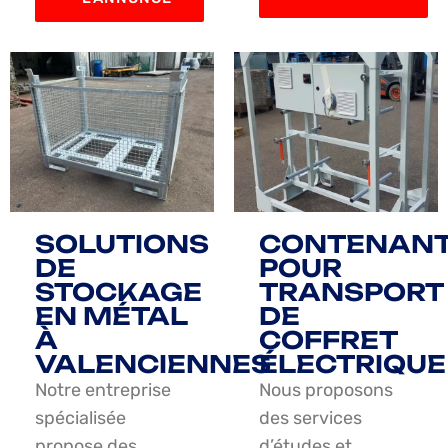
SOLUTIONS
CONTENAN
DE
POUR
STOCKAGE
TRANSPORT
EN MÉTAL
DE
À
COFFRET
VALENCIENNES
ÉLECTRIQUE
Notre entreprise
Nous proposons
spécialisée
des services
propose des
d’études et