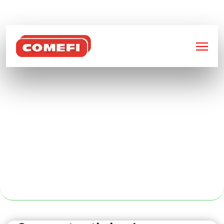
BIENVENUE SUR
COMEFI
VENTE DE
MATÉRIEL DE
STOCKAGE
D’OCCASION À
PARIS