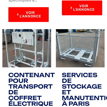
VOIR
L'ANNONCE
VOIR
L'ANNONCE
CONTENANT
SERVICES
POUR
DE
TRANSPORT
STOCKAGE
DE
ET
COFFRET
MANUTENTI
ÉLECTRIQUE
À PARIS