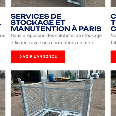
SERVICES DE
C
L
STOCKAGE ET
T
MANUTENTION À PARIS
C
ous
Nous proposons des solutions de stockage
No
efficaces avec nos conteneurs en métal…
fa
VOIR L'ANNONCE