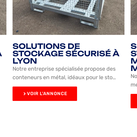
SOLUTIONS DE
S
À
STOCKAGE SÉCURISÉ À
LYON
M
M
Notre entreprise spécialisée propose des
No
conteneurs en métal, idéaux pour le sto…
mé
VOIR L'ANNONCE