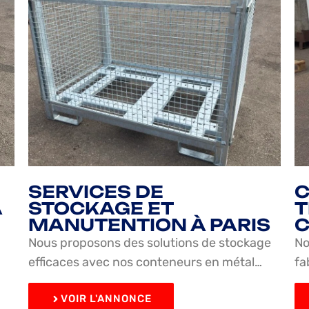
SERVICES DE
C
À
STOCKAGE ET
T
MANUTENTION À PARIS
C
Nous proposons des solutions de stockage
No
efficaces avec nos conteneurs en métal…
fa
VOIR L'ANNONCE