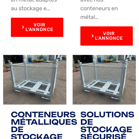
au stockage e…
conteneurs en
métal…
VOIR
L'ANNONCE
VOIR
L'ANNONCE
CONTENEURS
SOLUTIONS
MÉTALLIQUES
DE
DE
STOCKAGE
STOCKAGE
SÉCURISÉ