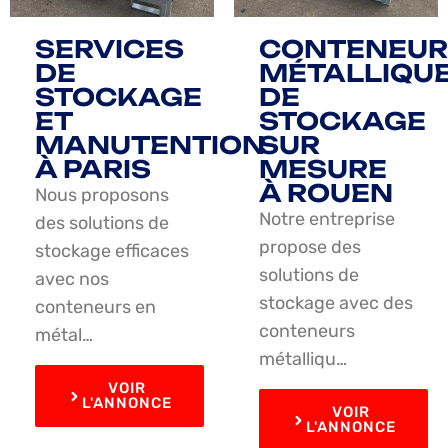
SERVICES
CONTENEUR
DE
MÉTALLIQU
STOCKAGE
DE
ET
STOCKAGE
MANUTENTION
SUR
À PARIS
MESURE
À ROUEN
Nous proposons
Notre entreprise
des solutions de
propose des
stockage efficaces
solutions de
avec nos
stockage avec des
conteneurs en
conteneurs
métal…
métalliqu…
VOIR
L'ANNONCE
VOIR
L'ANNONCE