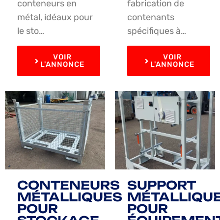
conteneurs en
fabrication de
métal, idéaux pour
contenants
le sto…
spécifiques à…
VOIR
VOIR
L'ANNONCE
L'ANNONCE
CONTENEURS
SUPPORT
MÉTALLIQUES
MÉTALLIQU
POUR
POUR