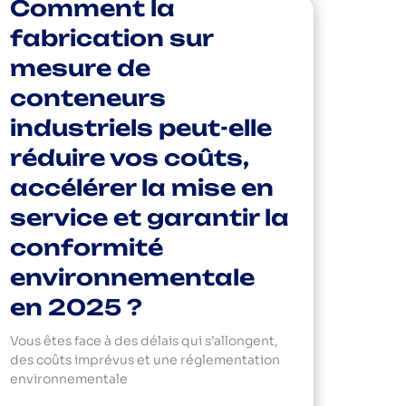
Comment la
fabrication sur
mesure de
conteneurs
industriels peut-elle
réduire vos coûts,
accélérer la mise en
service et garantir la
conformité
environnementale
en 2025 ?
Vous êtes face à des délais qui s’allongent,
des coûts imprévus et une réglementation
environnementale