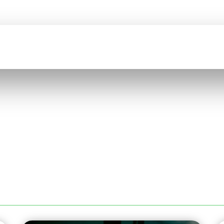
BIENVENUE SUR
COMEFI
CATION
CATALOGUE
QUI SOMMES NOUS ?
RECRUTEMENT
DÉCOUPE LASER À RO