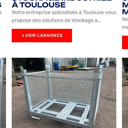
S
À TOULOUSE
M
M
e
Notre entreprise spécialisée à Toulouse vous
No
propose des solutions de stockage a…
mé
VOIR L'ANNONCE