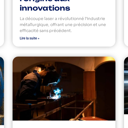
innovations
La découpe laser a révolutionné l’industrie
métallurgique, offrant une précision et une
efficacité sans précédent.
Lire la suite »