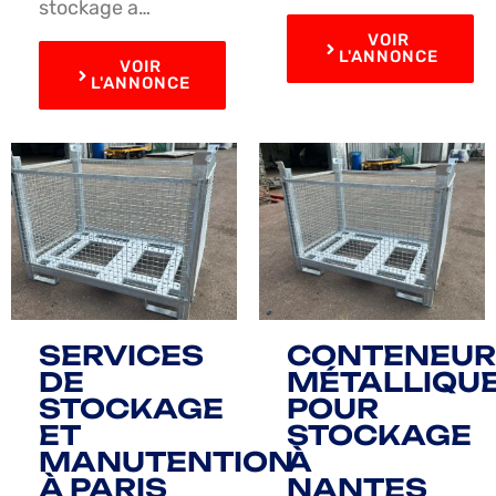
stockage a…
VOIR
L'ANNONCE
VOIR
L'ANNONCE
SERVICES
CONTENEUR
DE
MÉTALLIQU
STOCKAGE
POUR
ET
STOCKAGE
MANUTENTION
À
À PARIS
NANTES