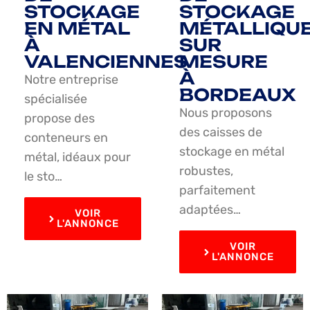
STOCKAGE
STOCKAGE
EN MÉTAL
MÉTALLIQU
À
SUR
VALENCIENNES
MESURE
À
Notre entreprise
BORDEAUX
spécialisée
Nous proposons
propose des
des caisses de
conteneurs en
stockage en métal
métal, idéaux pour
robustes,
le sto…
parfaitement
adaptées…
VOIR
L'ANNONCE
VOIR
L'ANNONCE