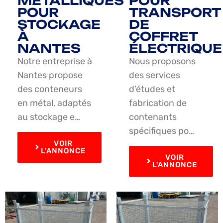
MÉTALLIQUES
POUR
POUR
TRANSPORT
STOCKAGE
DE
À
COFFRET
NANTES
ÉLECTRIQUE
Notre entreprise à
Nous proposons
Nantes propose
des services
des conteneurs
d’études et
en métal, adaptés
fabrication de
au stockage e…
contenants
spécifiques po…
VOIR
L'ANNONCE
VOIR
L'ANNONCE