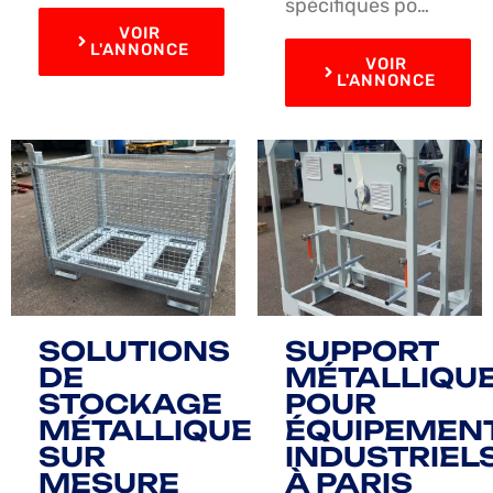
spécifiques po…
VOIR
L'ANNONCE
VOIR
L'ANNONCE
SOLUTIONS
SUPPORT
DE
MÉTALLIQU
STOCKAGE
POUR
MÉTALLIQUE
ÉQUIPEMEN
SUR
INDUSTRIEL
MESURE
À PARIS