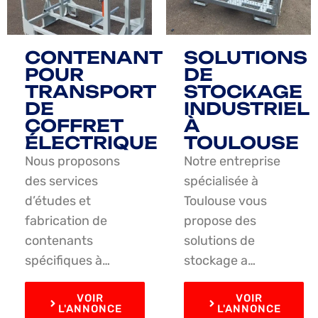
CONTENANT
SOLUTIONS
POUR
DE
TRANSPORT
STOCKAGE
DE
INDUSTRIEL
COFFRET
À
ÉLECTRIQUE
TOULOUSE
Nous proposons
Notre entreprise
des services
spécialisée à
d’études et
Toulouse vous
fabrication de
propose des
contenants
solutions de
spécifiques à…
stockage a…
VOIR
VOIR
L'ANNONCE
L'ANNONCE