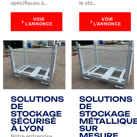
spécifiques à…
le sto…
VOIR
VOIR
L'ANNONCE
L'ANNONCE
SOLUTIONS
SOLUTIONS
DE
DE
STOCKAGE
STOCKAGE
SÉCURISÉ
MÉTALLIQU
À LYON
SUR
MESURE
Notre entreprise