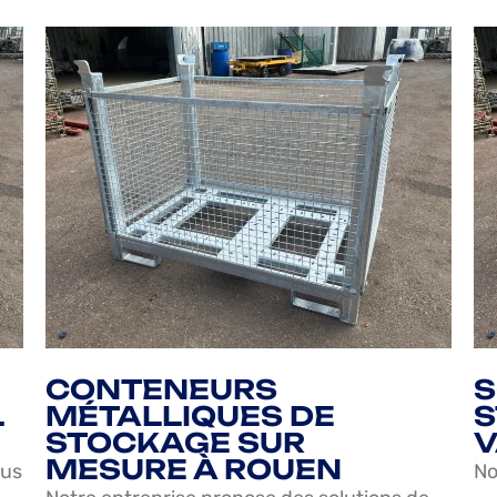
CONTENEURS
S
L
MÉTALLIQUES DE
S
STOCKAGE SUR
V
MESURE À ROUEN
ous
No