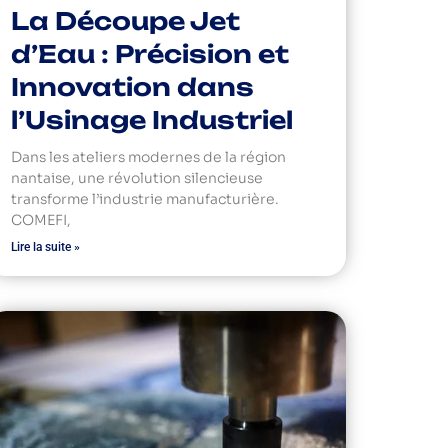
La Découpe Jet
d’Eau : Précision et
Innovation dans
l’Usinage Industriel
Dans les ateliers modernes de la région
nantaise, une révolution silencieuse
transforme l’industrie manufacturière.
COMEFI,
Lire la suite »