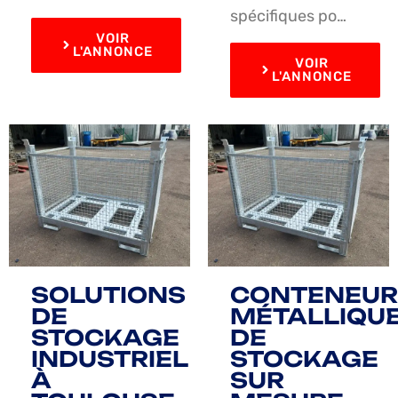
spécifiques po…
VOIR
L'ANNONCE
VOIR
L'ANNONCE
SOLUTIONS
CONTENEUR
DE
MÉTALLIQU
STOCKAGE
DE
INDUSTRIEL
STOCKAGE
À
SUR