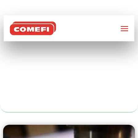
BIENVENUE SUR
COMEFI
FABRICANT DE
CHARIOT
ROULANT À
BORDEAUX