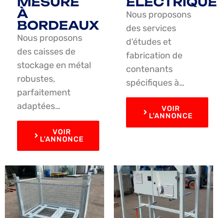
MESURE
ÉLECTRIQUE
À
Nous proposons
BORDEAUX
des services
Nous proposons
d’études et
des caisses de
fabrication de
stockage en métal
contenants
robustes,
spécifiques à…
parfaitement
adaptées…
VOIR
L'ANNONCE
VOIR
L'ANNONCE