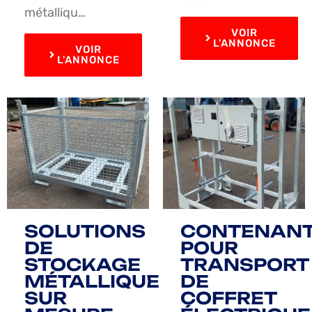
métalliqu…
VOIR
L'ANNONCE
VOIR
L'ANNONCE
SOLUTIONS
CONTENAN
DE
POUR
STOCKAGE
TRANSPORT
MÉTALLIQUE
DE
SUR
COFFRET