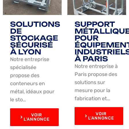
SOLUTIONS
SUPPORT
DE
MÉTALLIQU
STOCKAGE
POUR
SÉCURISÉ
ÉQUIPEMEN
À LYON
INDUSTRIEL
À PARIS
Notre entreprise
Notre entreprise à
spécialisée
Paris propose des
propose des
solutions sur
conteneurs en
mesure pour la
métal, idéaux pour
fabrication et…
le sto…
VOIR
VOIR
L'ANNONCE
L'ANNONCE