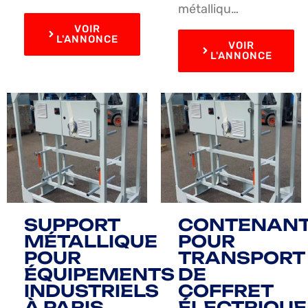
métalliqu…
VOIR
L'ANNONCE
VOIR
L'ANNONCE
SUPPORT
CONTENAN
MÉTALLIQUE
POUR
POUR
TRANSPORT
ÉQUIPEMENTS
DE
INDUSTRIELS
COFFRET
À PARIS
ÉLECTRIQUE