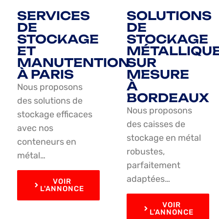
SERVICES
SOLUTIONS
DE
DE
STOCKAGE
STOCKAGE
ET
MÉTALLIQU
MANUTENTION
SUR
À PARIS
MESURE
À
Nous proposons
BORDEAUX
des solutions de
Nous proposons
stockage efficaces
des caisses de
avec nos
stockage en métal
conteneurs en
robustes,
métal…
parfaitement
adaptées…
VOIR
L'ANNONCE
VOIR
L'ANNONCE