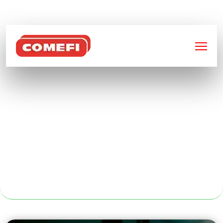
BIENVENUE SUR
COMEFI
FABRICATION
MÉTALLIQUE
INDUSTRIELLE À
CLERMONT-
FERRAND