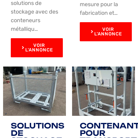
solutions de
mesure pour la
stockage avec des
fabrication et…
conteneurs
métalliqu…
VOIR
L'ANNONCE
VOIR
L'ANNONCE
SOLUTIONS
CONTENAN
DE
POUR