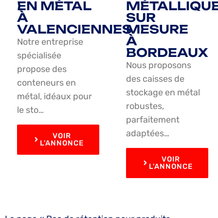
EN MÉTAL
MÉTALLIQU
À
SUR
VALENCIENNES
MESURE
À
Notre entreprise
BORDEAUX
spécialisée
Nous proposons
propose des
des caisses de
conteneurs en
stockage en métal
métal, idéaux pour
robustes,
le sto…
parfaitement
adaptées…
VOIR
L'ANNONCE
VOIR
L'ANNONCE