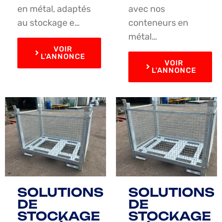
en métal, adaptés
avec nos
au stockage e…
conteneurs en
métal…
VOIR
L'ANNONCE
VOIR
L'ANNONCE
SOLUTIONS
SOLUTIONS
DE
DE
STOCKAGE
STOCKAGE