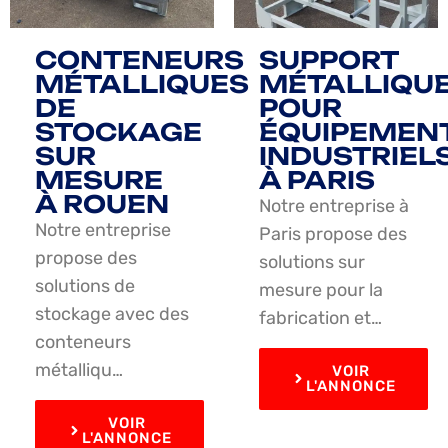
CONTENEURS
SUPPORT
MÉTALLIQUES
MÉTALLIQU
DE
POUR
STOCKAGE
ÉQUIPEMEN
SUR
INDUSTRIEL
MESURE
À PARIS
À ROUEN
Notre entreprise à
Notre entreprise
Paris propose des
propose des
solutions sur
solutions de
mesure pour la
stockage avec des
fabrication et…
conteneurs
métalliqu…
VOIR
L'ANNONCE
VOIR
L'ANNONCE