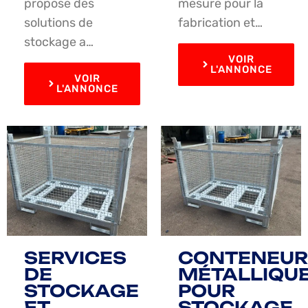
propose des
mesure pour la
solutions de
fabrication et…
stockage a…
VOIR
L'ANNONCE
VOIR
L'ANNONCE
SERVICES
CONTENEUR
DE
MÉTALLIQU
STOCKAGE
POUR
ET
STOCKAGE