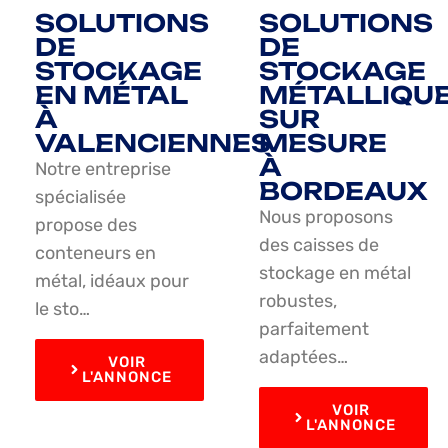
SOLUTIONS
SOLUTIONS
DE
DE
STOCKAGE
STOCKAGE
EN MÉTAL
MÉTALLIQU
À
SUR
VALENCIENNES
MESURE
À
Notre entreprise
BORDEAUX
spécialisée
Nous proposons
propose des
des caisses de
conteneurs en
stockage en métal
métal, idéaux pour
robustes,
le sto…
parfaitement
adaptées…
VOIR
L'ANNONCE
VOIR
L'ANNONCE