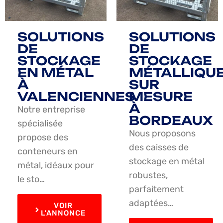
SOLUTIONS
SOLUTIONS
DE
DE
STOCKAGE
STOCKAGE
EN MÉTAL
MÉTALLIQU
À
SUR
VALENCIENNES
MESURE
À
Notre entreprise
BORDEAUX
spécialisée
Nous proposons
propose des
des caisses de
conteneurs en
stockage en métal
métal, idéaux pour
robustes,
le sto…
parfaitement
adaptées…
VOIR
L'ANNONCE