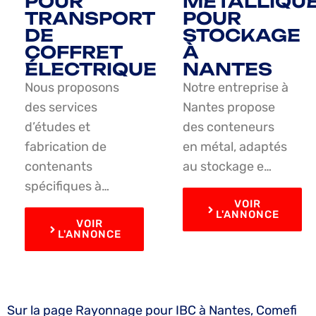
POUR
MÉTALLIQU
TRANSPORT
POUR
DE
STOCKAGE
COFFRET
À
ÉLECTRIQUE
NANTES
Nous proposons
Notre entreprise à
des services
Nantes propose
d’études et
des conteneurs
fabrication de
en métal, adaptés
contenants
au stockage e…
spécifiques à…
VOIR
L'ANNONCE
VOIR
L'ANNONCE
Sur la page Rayonnage pour IBC à Nantes, Comefi