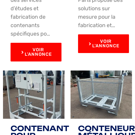
des services
Paris propose des
d’études et
solutions sur
fabrication de
mesure pour la
contenants
fabrication et…
spécifiques po…
VOIR
L'ANNONCE
VOIR
L'ANNONCE
CONTENANT
CONTENEUR