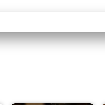
BIENVENUE SUR
COMEFI
CATION
CATALOGUE
QUI SOMMES NOUS ?
RECRUTEMENT
IUM À NANTES