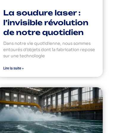
La soudure laser :
l’invisible révolution
de notre quotidien
Dans notre vie quotidienne, nous sommes
entourés d’objets dont la fabrication repose
sur une technologie
Lire la suite »