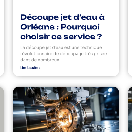
Découpe jet d’eau à
Orléans : Pourquoi
choisir ce service ?
La découpe jet d’eau est une technique
révolutionnaire de découpage très prisée
dans de nombreux
Lire la suite »